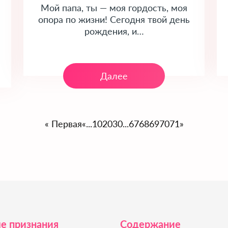
Мой папа, ты ― моя гордость, моя
опора по жизни! Сегодня твой день
рождения, и…
Далее
« Первая
«
...
10
20
30
...
67
68
69
70
71
»
е признания
Содержание